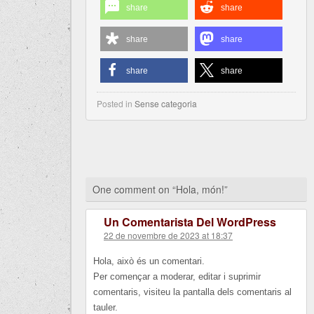
share
share
share
share
share
share
Posted in
Sense categoria
One comment on “
Hola, món!
”
Un Comentarista Del WordPress
22 de novembre de 2023 at 18:37
Hola, això és un comentari.
Per començar a moderar, editar i suprimir
comentaris, visiteu la pantalla dels comentaris al
tauler.