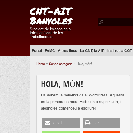
CNT-AIT
Banyoles
Sindicat de l'Associació
Internacional de les
Treballadores
Portal
FAMC
Altres llocs
La CNT, la AIT i fins i tot la CGT
Home
Sense categoria
Hola, món!
»
»
HOLA, MÓN!
Us donem la benvinguda al WordPress. Aquesta
és la primera entrada. Editeu-la o suprimiu-la, i
aleshores comenceu a escriure!
email
print